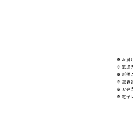
お届
配達
新規
空容
お弁
電子